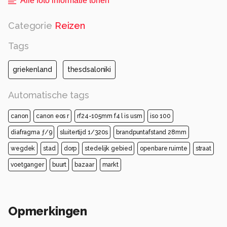
Alle foto informatie tonen
Categorie
Reizen
Tags
griekenland
thesdsaloniki
Automatische tags
canon
canon eos r
rf24-105mm f4 l is usm
iso 100
diafragma ƒ/9
sluitertijd 1/320s
brandpuntafstand 28mm
wegdek
stad
dorp
stedelijk gebied
openbare ruimte
straat
voetganger
buurt
bazaar
markt
Opmerkingen