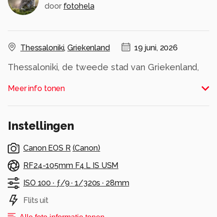
door
fotohela
Thessaloniki
,
Griekenland
19 juni, 2026
Thessaloniki, de tweede stad van Griekenland,
combineert oude en verouderde gebouwen
Meer info tonen
met nieuwbouw. En in het hart van de stad vind
Alle rechten voorbehouden
Instellingen
Canon EOS R
(
Canon
)
RF24-105mm F4 L IS USM
ISO 100 ·
ƒ/9 ·
1/320s ·
28mm
Flits uit