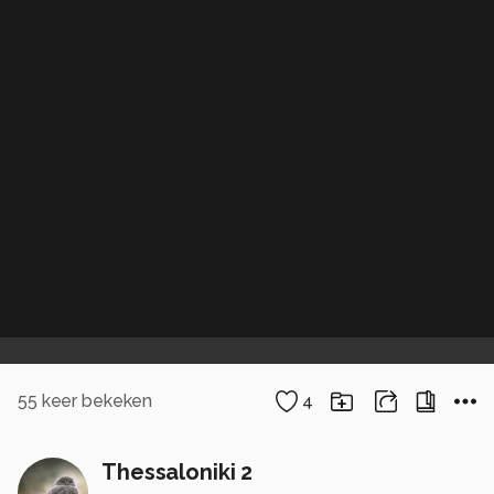
55
keer bekeken
4
Thessaloniki 2