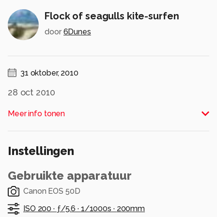
Flock of seagulls kite-surfen
door
6Dunes
31 oktober, 2010
28 oct 2010
Spot : Katwijk
Meer info tonen
Rider: nb
Kite-surfen in de branding van Katwijk enorm
populair, deze rider was afkomstig uit de
Instellingen
omgeving Boskoop.
Alle rechten voorbehouden
Gebruikte apparatuur
Canon EOS 50D
ISO 200 ·
ƒ/5.6 ·
1/1000s ·
200mm