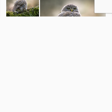
Kite-en brandingsurfen
door
6Dunes
·
15 foto's
Soortgelijke foto's
awduijts