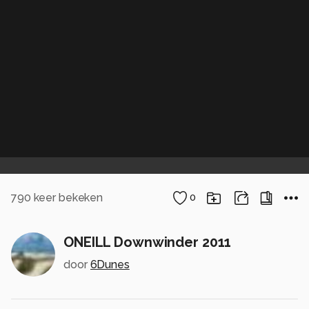
790
keer bekeken
0
ONEILL Downwinder 2011
door
6Dunes