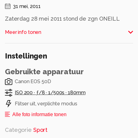
31 mei, 2011
Zaterdag 28 mei 2011 stond de zgn ONEILL
Downwinder gepland. Een Kite-surfevenement
Meer info tonen
die dit jaar werd gehouden tussen
Scheveningen en Noordwijk. De windrichting
bepaald waar het startpunt ligt. Dat was
Instellingen
Scheveningen.Een 200-tal deelnemers, de
jongste 13 en de oudste 59 jaar, trotseerden de
Gebruikte apparatuur
harde wind en zware zeegang. Deze is
geschoten vanaf Katwijk richting Wassenaarse
Canon EOS 50D
Slag.
ISO 200 ·
ƒ/8 ·
1/500s ·
180mm
Alle rechten voorbehouden
Flitser uit, verplichte modus
Alle foto informatie tonen
Categorie
Sport