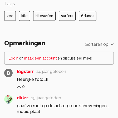
Tags
zee
kite
kitesurfen
surfers
6dunes
Opmerkingen
Sorteren op
Login
of
maak een account
en discussieer mee!
Bigstarr
14 jaar geleden
B
Heerlijke foto...!!
0
dirk11
15 jaar geleden
gaaf zo met op de achtergrond scheveningen ,
mooie plaat