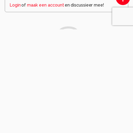
Login
of
maak een account
en discussieer mee!
Wees de eerste die een opmerking
achterlaat.
Komt voor in