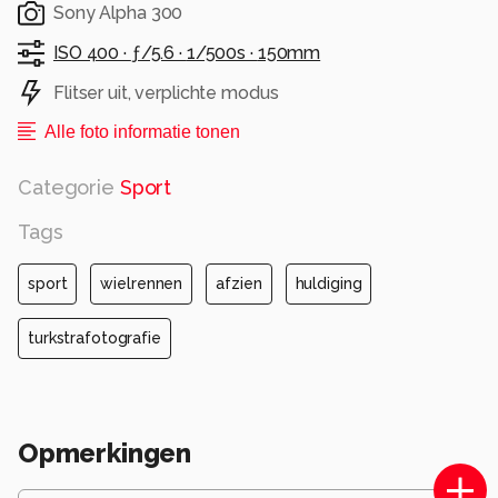
Sony Alpha 300
ISO 400 ·
ƒ/5.6 ·
1/500s ·
150mm
Flitser uit, verplichte modus
Alle foto informatie tonen
Categorie
Sport
Tags
sport
wielrennen
afzien
huldiging
turkstrafotografie
Opmerkingen