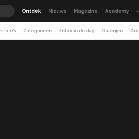
Ontdek
Nieuws
Magazine
Academy
 foto's
Categorieën
Foto van de dag
Galerijen
Gro