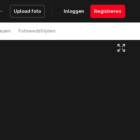
Inloggen
Registreren
Upload foto
epen
Fotowedstrijden