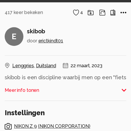
417
keer bekeken
4
skibob
E
door
erictkindt01
Lenggries
,
Duitsland
22 maart, 2023
skibob is een discipline waarbij men op een "fiets
met skis ipv wielen" de berg afglijdt bij slalom,
Meer info tonen
superslalomwedstrijden
Alle rechten voorbehouden
Instellingen
NIKON Z 9
(
NIKON CORPORATION
)