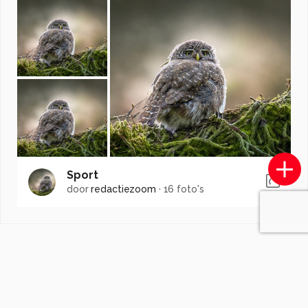
Sport
door
redactiezoom
·
16 foto's
Soortgelijke foto's
awduijts