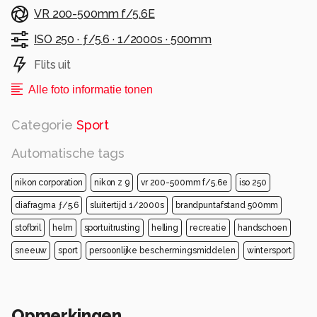
VR 200-500mm f/5.6E
ISO 250 ·
ƒ/5.6 ·
1/2000s ·
500mm
Flits uit
Alle foto informatie tonen
Categorie
Sport
Automatische tags
nikon corporation
nikon z 9
vr 200-500mm f/5.6e
iso 250
diafragma ƒ/5.6
sluitertijd 1/2000s
brandpuntafstand 500mm
stofbril
helm
sportuitrusting
helling
recreatie
handschoen
sneeuw
sport
persoonlijke beschermingsmiddelen
wintersport
Opmerkingen