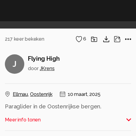
217
keer bekeken
6
Flying High
J
door
JKrens
Ellmau
,
Oostenrijk
10 maart, 2025
Paraglider in de Oostenrijkse bergen.
Alle rechten voorbehouden
Meer info tonen