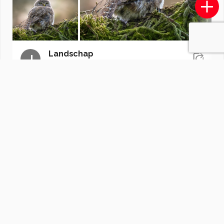
Landschap
J
door
JKrens
·
3 foto's
Soortgelijke foto's
fotohela