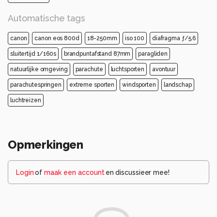
Automatische tags
canon
canon eos 800d
18-250mm
iso 100
diafragma ƒ/5.6
sluitertijd 1/160s
brandpuntafstand 87mm
paragliden
natuurlijke omgeving
parachute
luchtsporten
avontuur
parachutespringen
extreme sporten
windsporten
landschap
luchtreizen
Opmerkingen
Login
of
maak een account
en discussieer mee!