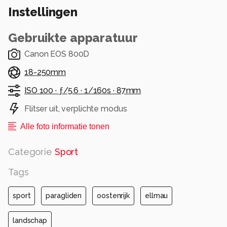
Instellingen
Gebruikte apparatuur
Canon EOS 800D
18-250mm
ISO 100 ·
ƒ/5.6 ·
1/160s ·
87mm
Flitser uit, verplichte modus
Alle foto informatie tonen
Categorie
Sport
Tags
sport
paragliden
oostenrijk
ellmau
landschap