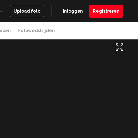
Inloggen
Registreren
Upload foto
epen
Fotowedstrijden