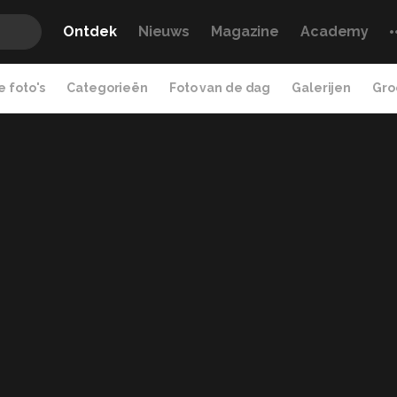
Ontdek
Nieuws
Magazine
Academy
 foto's
Categorieën
Foto van de dag
Galerijen
Gro