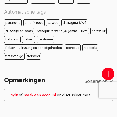
Automatische tags
panasonic
dmc-fz1000
iso 400
diafragma ƒ/5.6
sluitertijd 1/1000s
brandpuntafstand 76.94mm
fiets
fietsstuur
fietshelm
fietsen
fietsframe
fietsen - uitrusting en benodigdheden
recreatie
racefiets
fietsbroekje
fietswiel
Opmerkingen
Sorteren op
Login
of
maak een account
en discussieer mee!
oudmaijer
één jaar geleden
Wel een vreemde doorkijk maar wel heel apart.