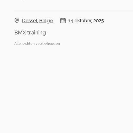
Dessel
,
België
14 oktober, 2025
BMX training
Alle rechten voorbehouden
Instellingen
Canon EOS R8
(
Canon
)
RF100-400mm F5.6-8 IS USM
ISO 5000 ·
ƒ/5.6 ·
1/125s ·
100mm
Flits uit
Alle foto informatie tonen