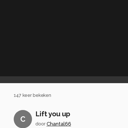
147
keer bekeken
Lift you up
C
Chantal66
door