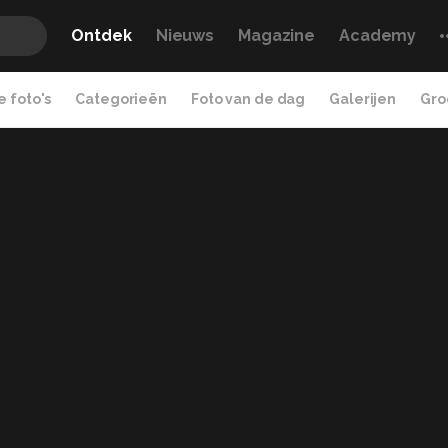
Ontdek
Nieuws
Magazine
Academy
 foto's
Categorieën
Foto van de dag
Galerijen
Gro