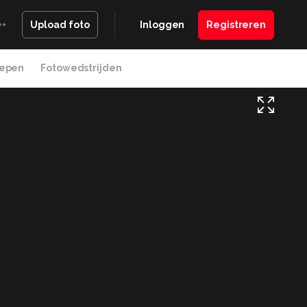
Inloggen
Registreren
Upload foto
epen
Fotowedstrijden