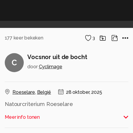
177
keer bekeken
3
Vocsnor uit de bocht
C
door
Cyclimage
Roeselare
,
België
28 oktober, 2025
Natourcriterium Roeselare
Alle rechten voorbehouden
Meer info tonen