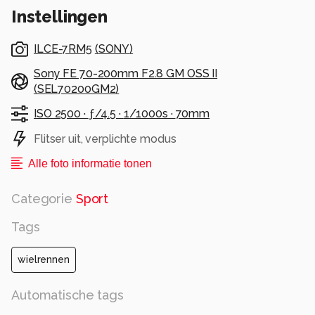
Instellingen
ILCE-7RM5
(
SONY
)
Sony FE 70-200mm F2.8 GM OSS II
(SEL70200GM2)
ISO 2500 ·
ƒ/4.5 ·
1/1000s ·
70mm
Flitser uit, verplichte modus
Alle foto informatie tonen
Categorie
Sport
Tags
wielrennen
Automatische tags