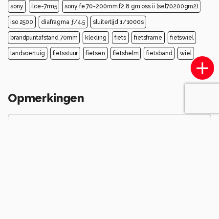
sony
ilce-7rm5
sony fe 70-200mm f2.8 gm oss ii (sel70200gm2)
iso 2500
diafragma ƒ/4.5
sluitertijd 1/1000s
brandpuntafstand 70mm
kleding
fiets
fietsframe
fietswiel
landvoertuig
fietsstuur
fietsen
fietshelm
fietsband
wiel
Opmerkingen
Login
of
maak een account
en discussieer mee!