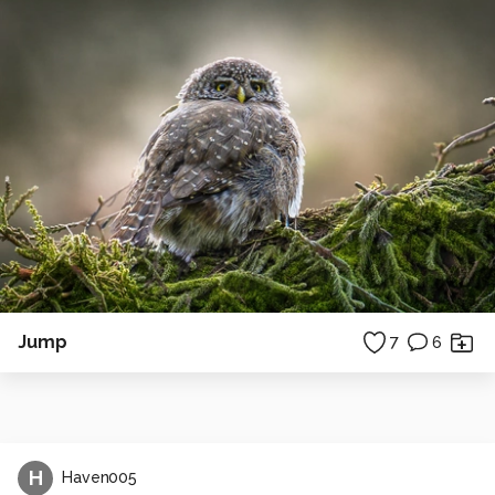
Jump
7
6
H
Haven005