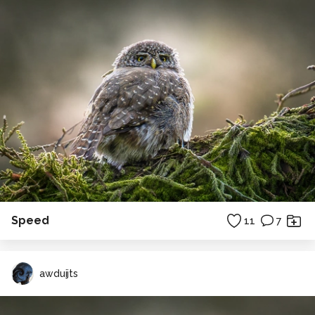
Speed
11
7
awduijts