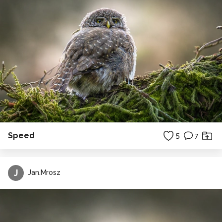
Speed
5
7
J
Jan.Mrosz