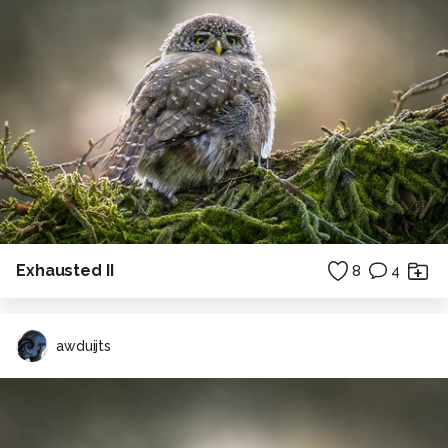
Exhausted II
8
4
awduijts