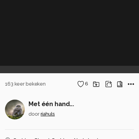
163
keer bekeken
6
Met één hand...
door
riahuls