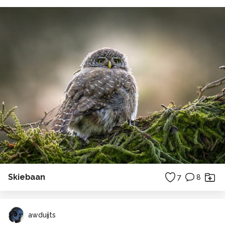
Skiebaan
7
8
awduijts