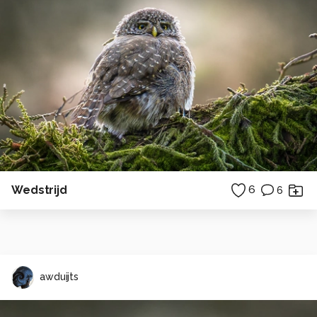
Wedstrijd
6
6
awduijts