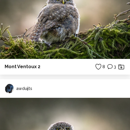
Mont Ventoux 2
8
3
awduijts