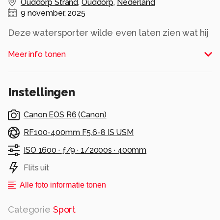
Ouddorp Strand
,
Ouddorp
,
Nederland
9 november, 2025
Deze watersporter wilde even laten zien wat hij
kon ;) Op het laatst zag ik pas dat hij in beeld
Meer info tonen
kwam. Ik volgde eigenlijk een ander....dat was
dus even snel wisselen.
Alle rechten voorbehouden
Instellingen
Canon EOS R6
(
Canon
)
RF100-400mm F5.6-8 IS USM
ISO 1600 ·
ƒ/9 ·
1/2000s ·
400mm
Flits uit
Alle foto informatie tonen
Categorie
Sport