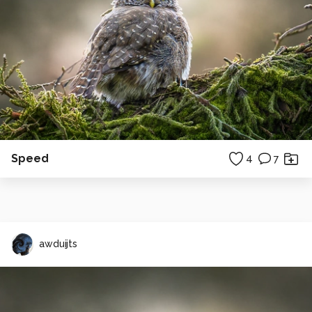
Speed
4
7
awduijts