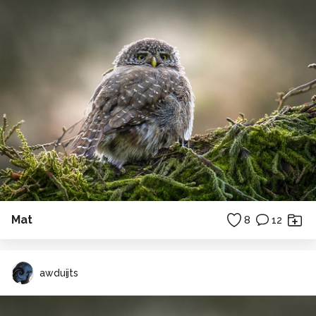
Mat
8
12
awduijts