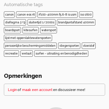
Automatische tags
canon
canon eos r6
rf100-400mm f5.6-8 is usm
iso 1600
diafragma ƒ/9
sluitertijd 1/2000s
brandpuntafstand 400mm
boardsport
kitesurfen
watersport
lijst met oppervlaktewatersporten
persoonlijke beschermingsmiddelen
vliegersporten
vloeistof
recreatie
wetsuit
surfen - uitrusting en benodigdheden
Opmerkingen
Login
of
maak een account
en discussieer mee!