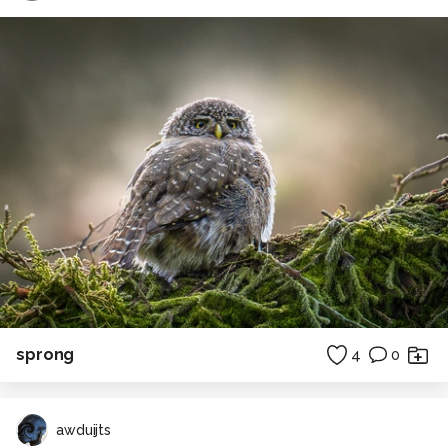
sprong
4
0
awduijts