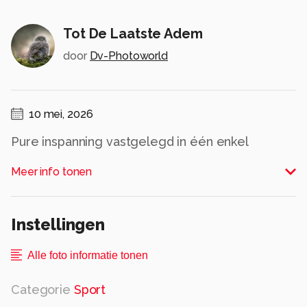
Tot De Laatste Adem
door
Dv-Photoworld
10 mei, 2026
Pure inspanning vastgelegd in één enkel
moment.
Meer info tonen
De vermoeidheid, de focus en de wilskracht zijn
zichtbaar in elke pedaalslag terwijl deze renner
alles geeft op de klim. De zwart-witbewerking
Instellingen
versterkt de emotie en brengt de rauwe
schoonheid van het wielrennen tot leven —
Alle foto informatie tonen
geen woorden, enkel doorzettingsvermogen.
Alle rechten voorbehouden
Categorie
Sport