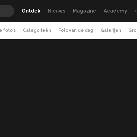
Ontdek
Nieuws
Magazine
Academy
 foto's
Categorieën
Foto van de dag
Galerijen
Gro