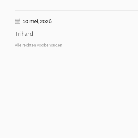
10 mei, 2026
Trihard
Alle rechten voorbehouden
Instellingen
ILCE-7M4
(
SONY
)
FE 70-200mm F2.8 GM OSS II
ISO 100 ·
ƒ/22 ·
1/15s ·
87mm
Flitser uit, verplichte modus
Alle foto informatie tonen