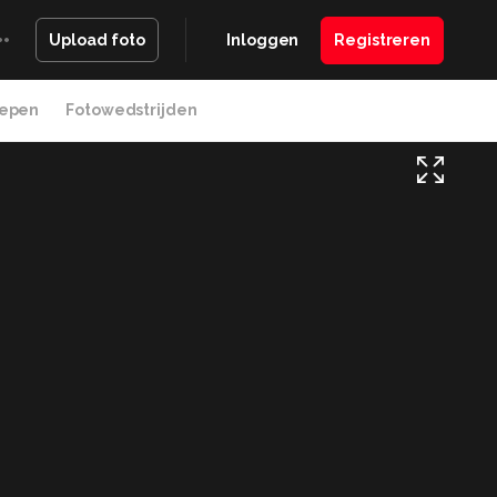
Inloggen
Registreren
Upload foto
epen
Fotowedstrijden