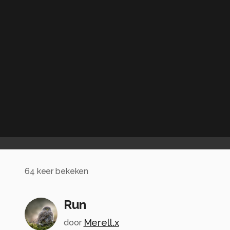
64
keer bekeken
Run
Merell.x
door