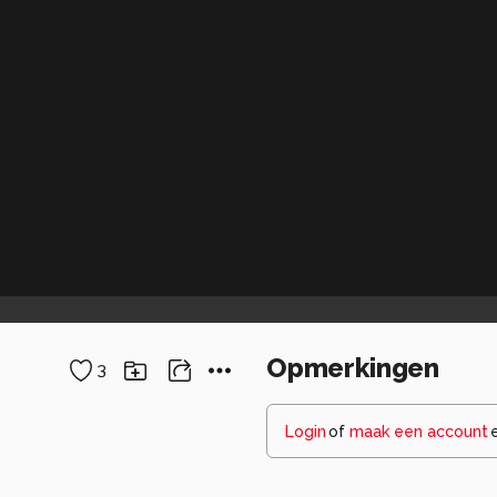
Opmerkingen
3
Login
of
maak een account