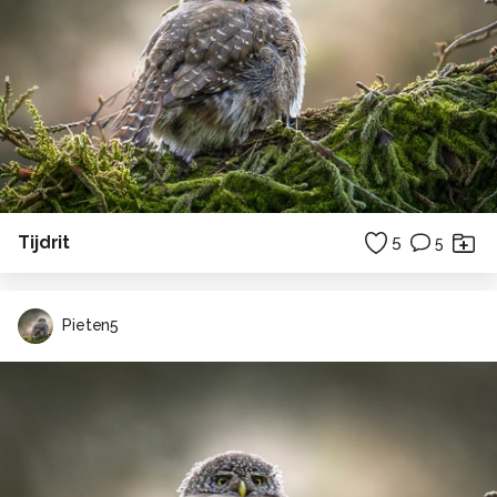
Tijdrit
5
5
Pieten5