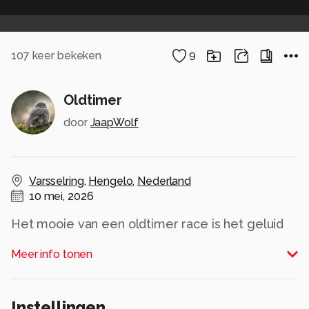
107
keer bekeken
9
Oldtimer
door
JaapWolf
Varsselring
,
Hengelo
,
Nederland
10 mei, 2026
Het mooie van een oldtimer race is het geluid
van een Engelse tweepitter
Meer info tonen
Alle rechten voorbehouden
Instellingen