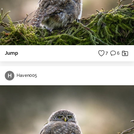
Jump
7
6
H
Haven005