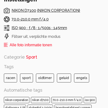
NIKON D7100
(
NIKON CORPORATION
)
70.0-210.0 mm f/4.0
ISO 900 ·
ƒ/8 ·
1/500s ·
145mm
Flitser uit, verplichte modus
Alle foto informatie tonen
Categorie
Sport
Tags
racen
sport
oldtimer
geluid
engels
Automatische tags
nikon corporation
nikon d7100
70.0-210.0 mm f/4.0
iso 900
diafragma ƒ/8
sluitertijd 1/500s
brandpuntafstand 145mm