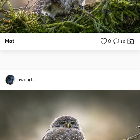
Mat
8
12
awduijts