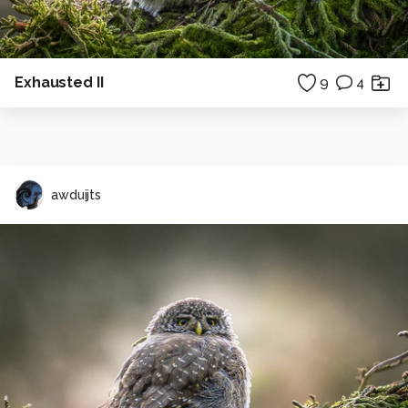
Exhausted II
9
4
awduijts