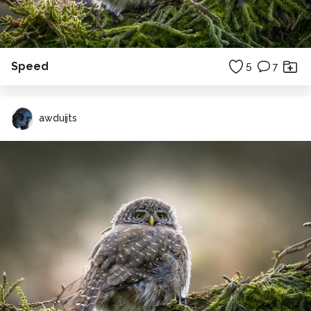
Speed
5
7
awduijts