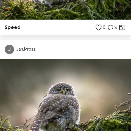
Speed
6
8
J
Jan.Mrosz