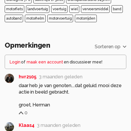
motorfiets
landvoertuig
voertuig
wiel
vervoersmiddel
band
autoband
motorhelm
motorvoertuig
motorrijden
Opmerkingen
Sorteren op
Login
of
maak een account
en discussieer mee!
hvr2105
3 maanden geleden
daar heb je van genoten....dat geluid. mooi deze
actie in beeld gebracht.
groet, Herman
0
Klaas4
3 maanden geleden