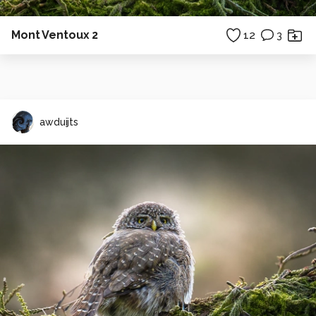
Mont Ventoux 2
12
3
awduijts