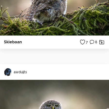
Skiebaan
7
8
awduijts