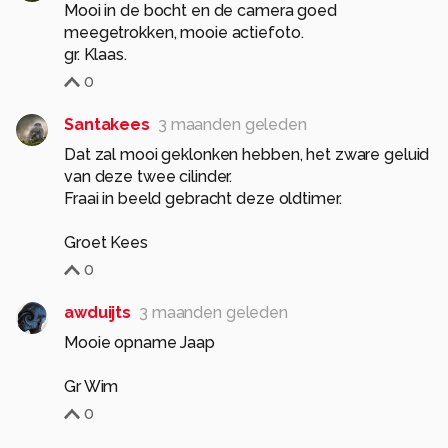
Mooi in de bocht en de camera goed
meegetrokken, mooie actiefoto.
gr. Klaas.
0
Santakees
3 maanden geleden
Dat zal mooi geklonken hebben, het zware geluid
van deze twee cilinder.
Fraai in beeld gebracht deze oldtimer.
Groet Kees
0
awduijts
3 maanden geleden
Mooie opname Jaap
Gr Wim
0