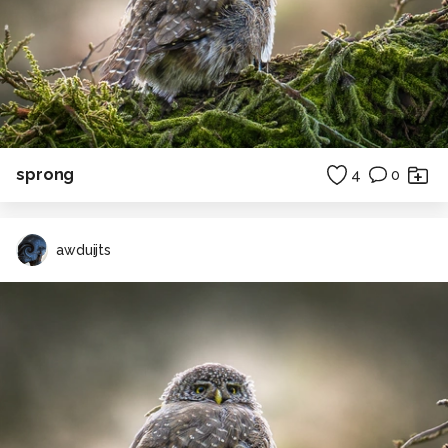
sprong
4
0
awduijts