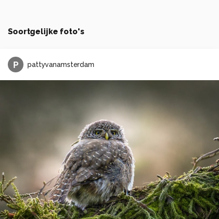
Soortgelijke foto's
P
pattyvanamsterdam