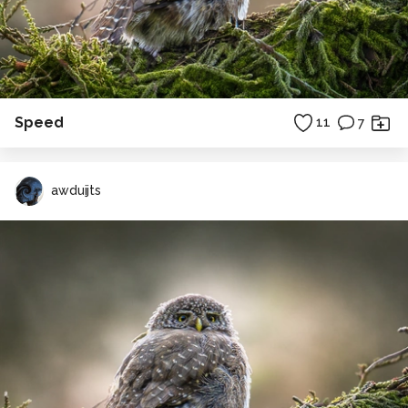
Speed
11
7
awduijts