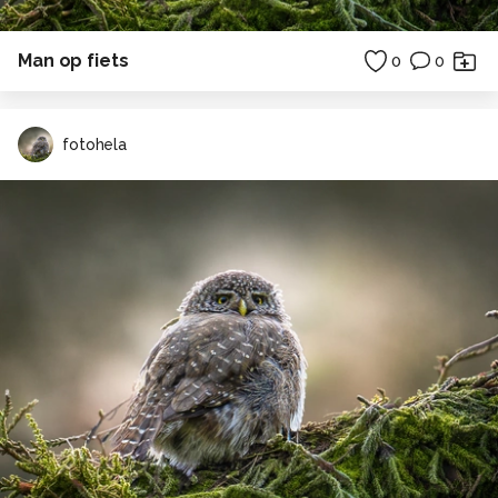
Man op fiets
0
0
fotohela