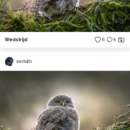
Wedstrijd
6
6
awduijts