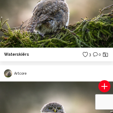
Waterskiërs
3
0
Artcore