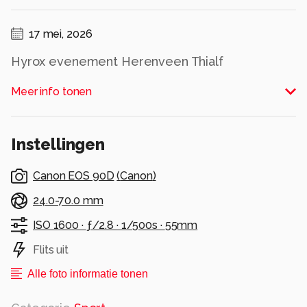
17 mei, 2026
Hyrox evenement Herenveen Thialf
Alle rechten voorbehouden
Meer info tonen
Instellingen
Canon EOS 90D
(
Canon
)
24.0-70.0 mm
ISO 1600 ·
ƒ/2.8 ·
1/500s ·
55mm
Flits uit
Alle foto informatie tonen