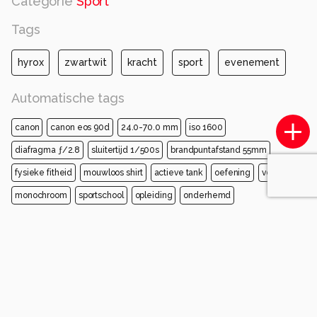
Categorie
Sport
Tags
hyrox
zwartwit
kracht
sport
evenement
Automatische tags
canon
canon eos 90d
24.0-70.0 mm
iso 1600
diafragma ƒ/2.8
sluitertijd 1/500s
brandpuntafstand 55mm
fysieke fitheid
mouwloos shirt
actieve tank
oefening
vest
monochroom
sportschool
opleiding
onderhemd
professionele fitnesscoach
Opmerkingen