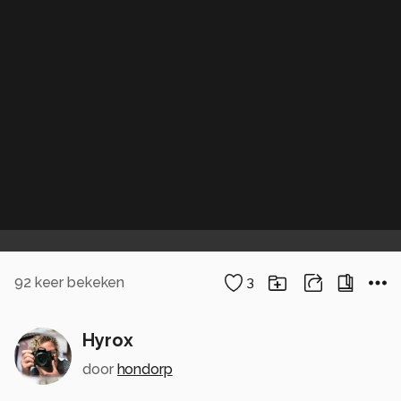
92
keer bekeken
3
Hyrox
door
hondorp