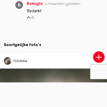
RvH1970
2 maanden geleden
R
Bedankt
0
Soortgelijke foto's
fotohela