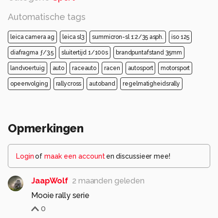
Automatische tags
leica camera ag
leica sl3
summicron-sl 1:2/35 asph.
iso 125
diafragma ƒ/3.5
sluitertijd 1/100s
brandpuntafstand 35mm
landvoertuig
auto
raceauto
racen
autosport
motorsport
opeenvolging
rallycross
autoband
regelmatigheidsrally
Opmerkingen
Login
of
maak een account
en discussieer mee!
JaapWolf
2 maanden geleden
Mooie rally serie
0