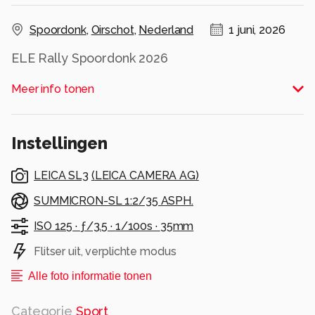
Spoordonk
,
Oirschot
,
Nederland
1 juni, 2026
ELE Rally Spoordonk 2026
Alle rechten voorbehouden
Meer info tonen
Instellingen
LEICA SL3
(
LEICA CAMERA AG
)
SUMMICRON-SL 1:2/35 ASPH.
ISO 125 ·
ƒ/3.5 ·
1/100s ·
35mm
Flitser uit, verplichte modus
Alle foto informatie tonen
Categorie
Sport