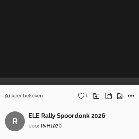
91
keer bekeken
1
ELE Rally Spoordonk 2026
R
door
RvH1970