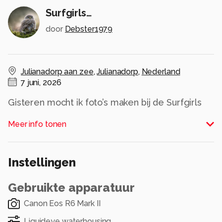
Surfgirls…
door
Debster1979
Julianadorp aan zee
,
Julianadorp
,
Nederland
7 juni, 2026
Gisteren mocht ik foto’s maken bij de Surfgirls
AGS (all girls surf).
Meer info tonen
Kleine golven met hele dikke glimlachen.
Instellingen
Super leuk om te doen en ondanks de condities
wat mooie platen kunnen schieten.
Gebruikte apparatuur
Alle rechten voorbehouden
Canon Eos R6 Mark II
Liquideye waterhousing