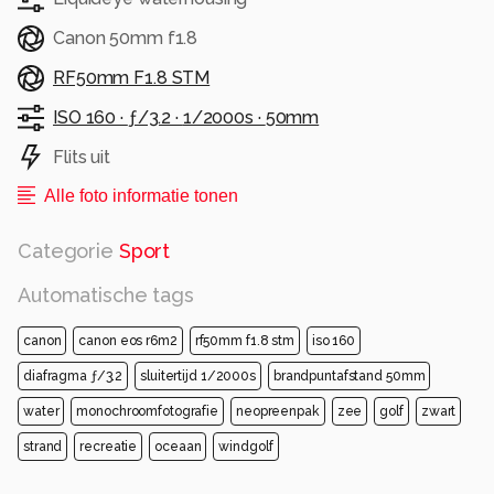
Canon 50mm f1.8
RF50mm F1.8 STM
ISO 160 ·
ƒ/3.2 ·
1/2000s ·
50mm
Flits uit
Alle foto informatie tonen
Categorie
Sport
Automatische tags
canon
canon eos r6m2
rf50mm f1.8 stm
iso 160
diafragma ƒ/3.2
sluitertijd 1/2000s
brandpuntafstand 50mm
water
monochroomfotografie
neopreenpak
zee
golf
zwart
strand
recreatie
oceaan
windgolf