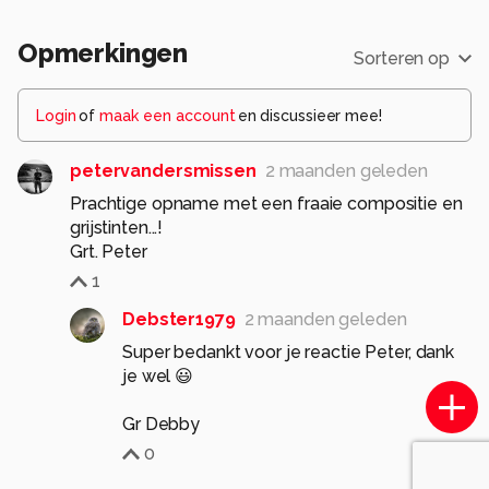
Opmerkingen
Sorteren op
Login
of
maak een account
en discussieer mee!
petervandersmissen
2 maanden geleden
Prachtige opname met een fraaie compositie en
grijstinten...!
Grt. Peter
1
Debster1979
2 maanden geleden
Super bedankt voor je reactie Peter, dank
je wel 😃
Gr Debby
0