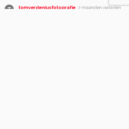
tomverdeniusfotografie
2 maanden geleden
T
Mooie compositie
1
Debster1979
2 maanden geleden
Dank je Tom 😃
Gr Debby
0
Soortgelijke foto's
Kersnaamgebrui