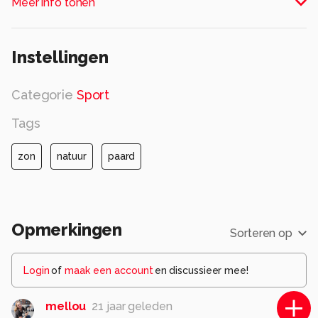
Meer info tonen
Instellingen
Categorie
Sport
Tags
zon
natuur
paard
Opmerkingen
Sorteren op
Login
of
maak een account
en discussieer mee!
mellou
21 jaar geleden