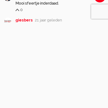
Mooi sfeertje inderdaad.
0
giesbers
21 jaar geleden
Mooie sfeeropname en duidelijk een bewijs dat
een foto niet altijd 'scherp' moet zijn! Gr.Tineke
0
roos_zoom
21 jaar geleden
R
mooi!gr.Ann
0
Peet_zoom
21 jaar geleden
Je bedenkt er zo een film bij. Mooi, zo in dat licht
gevangen.
0