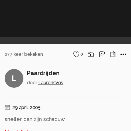
277
keer bekeken
0
Paardrijden
L
door
LaurensVos
29 april, 2005
sneller dan zijn schaduw
Alle rechten voorbehouden