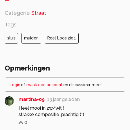
Categorie
Straat
Tags
sluis
muiden
Roel Loos ziet.
Opmerkingen
Login
of
maak een account
en discussieer mee!
martina-09
13 jaar geleden
Heel mooi in zw/wit !
strakke compositie ,prachtig (*)
0