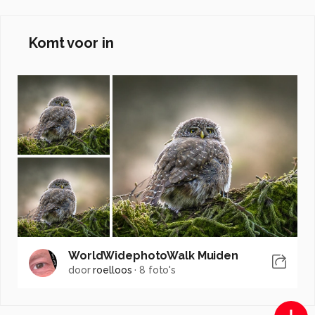
Komt voor in
WorldWidephotoWalk Muiden
door
roelloos
·
8 foto's