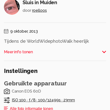
Sluis in Muiden
door
roelloos
9 oktober, 2013
Tijdens de WorldWidephotoWalk heerlijk
fotograferen in Muiden.
Meer info tonen
Alle rechten voorbehouden
Instellingen
Gebruikte apparatuur
Canon EOS 60D
ISO 100 ·
ƒ/8 ·
100/12499s ·
23mm
Alle foto informatie tonen