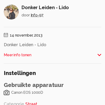
Donker Leiden - Lido
door
Info-97
14 november, 2013
Donker Leiden - Lido
Meer info tonen
- Chantal Cornet Fotografie -
Alle rechten voorbehouden
Instellingen
Gebruikte apparatuur
Canon EOS 1000D
Categorie
Straat