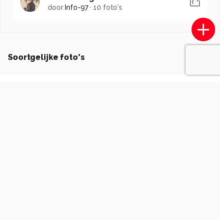
door
Info-97
·
10 foto's
Soortgelijke foto's
P
paulajos