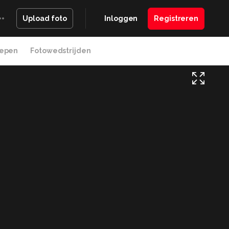
Inloggen
Registreren
Upload foto
epen
Fotowedstrijden