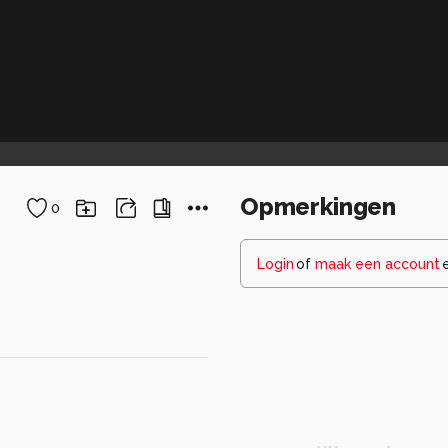
Opmerkingen
0
Login
of
maak een account