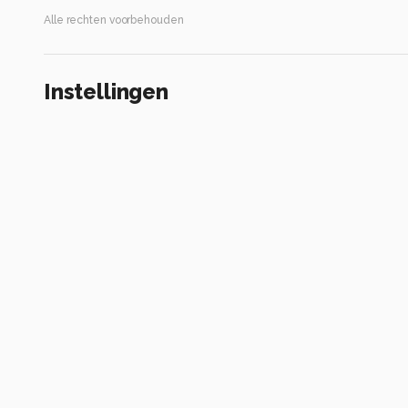
Alle rechten voorbehouden
Instellingen
Gebruikte apparatuur
Canon EOS 70D
EF-S18-135mm f/3.5-5.6 IS STM
ISO 400 ·
ƒ/10 ·
1/200s ·
24mm
Flitser uit, verplichte modus
Alle foto informatie tonen
Categorie
Straat
Tags