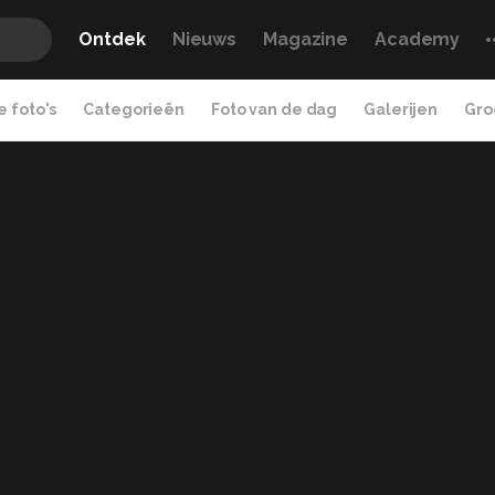
Ontdek
Nieuws
Magazine
Academy
 foto's
Categorieën
Foto van de dag
Galerijen
Gro