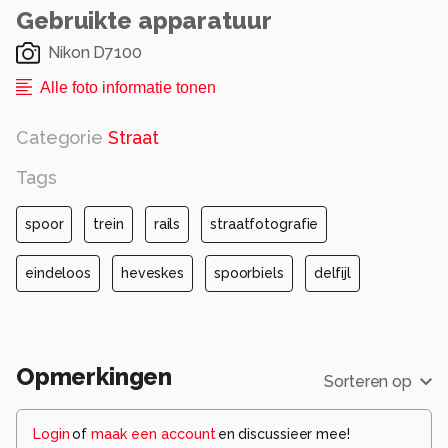
Gebruikte apparatuur
Nikon D7100
Alle foto informatie tonen
Categorie
Straat
Tags
spoor
trein
rails
straatfotografie
eindeloos
heveskes
spoorbiels
delfijl
Opmerkingen
Sorteren op
Login
of
maak een account
en discussieer mee!