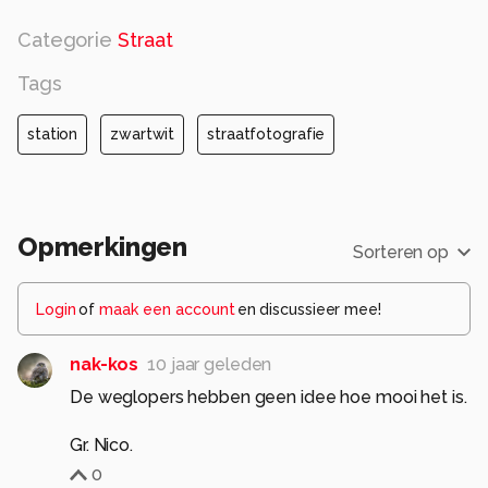
Categorie
Straat
Tags
station
zwartwit
straatfotografie
Opmerkingen
Sorteren op
Login
of
maak een account
en discussieer mee!
nak-kos
10 jaar geleden
De weglopers hebben geen idee hoe mooi het is.
Gr. Nico.
0