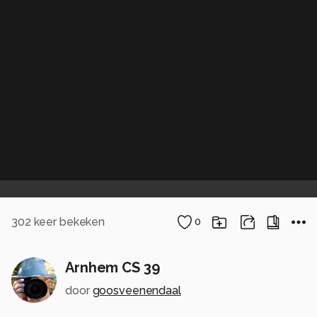
302
keer bekeken
0
Arnhem CS 39
door
goosveenendaal