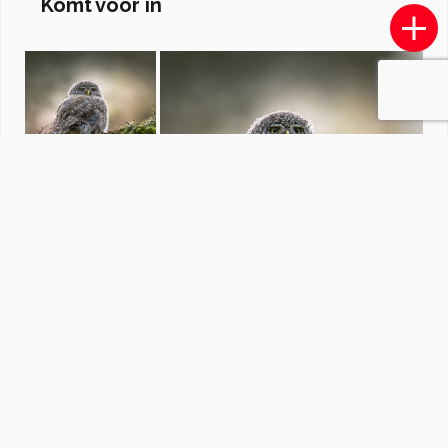
Komt voor in
Arnhem
door
goosveenendaal
·
40 foto's
Soortgelijke foto's