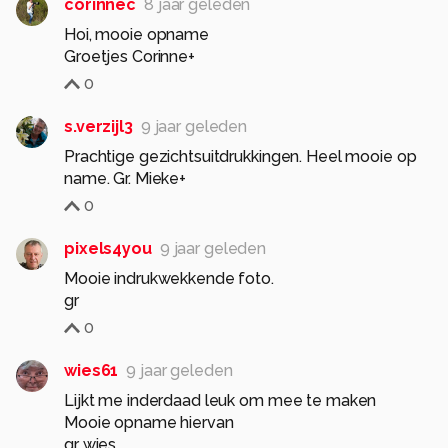
corinnec
8 jaar geleden
Hoi, mooie opname
Groetjes Corinne+
0
s.verzijl3
9 jaar geleden
Prachtige gezichtsuitdrukkingen. Heel mooie op
name. Gr. Mieke+
0
pixels4you
9 jaar geleden
Mooie indrukwekkende foto.
gr
0
wies61
9 jaar geleden
Lijkt me inderdaad leuk om mee te maken
Mooie opname hiervan
gr wies