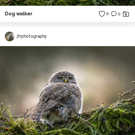
Dog walker
0
0
jfrphotography