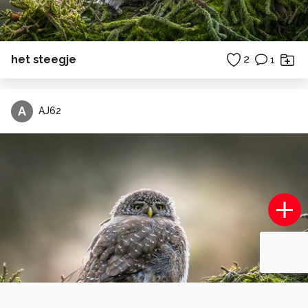
het steegje
2
1
A
AJ62