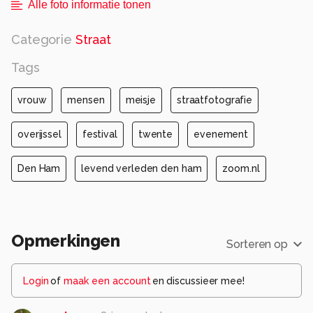
Alle foto informatie tonen
Categorie
Straat
Tags
vrouw
mensen
meisje
straatfotografie
overijssel
festival
twente
evenement
Den Ham
levend verleden den ham
zoom.nl
Opmerkingen
Sorteren op
Login
of
maak een account
en discussieer mee!