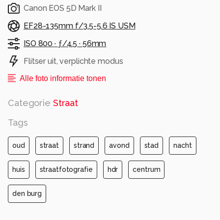
Canon EOS 5D Mark II
EF28-135mm f/3.5-5.6 IS USM
ISO 800 ·
ƒ/4.5 ·
56mm
Flitser uit, verplichte modus
Alle foto informatie tonen
Categorie
Straat
Tags
oud
straat
strand
avond
stad
nacht
huis
straatfotografie
hdr
centrum
den burg