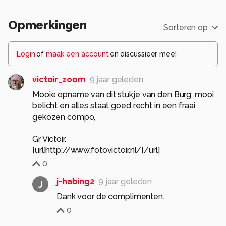
Opmerkingen
Sorteren op
Login
of
maak een account
en discussieer mee!
victoir_zoom
9 jaar geleden
Mooie opname van dit stukje van den Burg, mooi
belicht en alles staat goed recht in een fraai
gekozen compo,
Gr Victoir.
[url]http://www.fotovictoir.nl/[/url]
0
j-habing2
9 jaar geleden
J
Dank voor de complimenten.
0