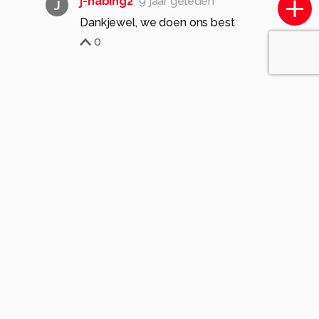
j-habing2
9 jaar geleden
J
Dankjewel, we doen ons best
0
Komt voor in