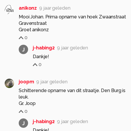
anikonz
9 jaar geleden
Mooi Johan. Prima opname van hoek Zwaanstraat
Gravenstraat
Groet anikonz
0
j-habing2
9 jaar geleden
J
Dankje!
0
joopm
9 jaar geleden
Schitterende opname van dit straatje. Den Burg is
leuk.
Gr. Joop
0
j-habing2
9 jaar geleden
J
Dankje!