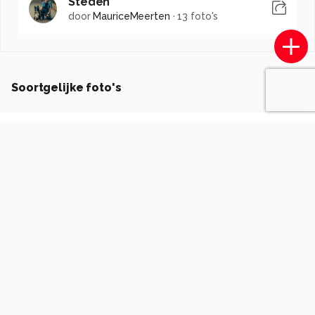
Steden
door
MauriceMeerten
·
13 foto's
Soortgelijke foto's
BirgitS