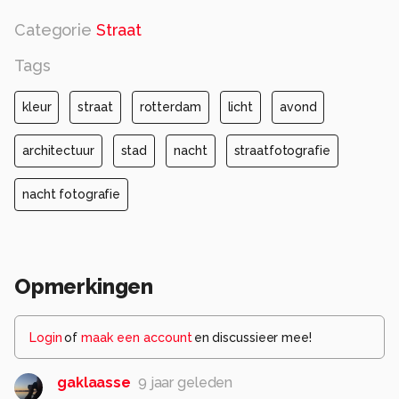
Categorie
Straat
Tags
kleur
straat
rotterdam
licht
avond
architectuur
stad
nacht
straatfotografie
nacht fotografie
Opmerkingen
Login
of
maak een account
en discussieer mee!
gaklaasse
9 jaar geleden