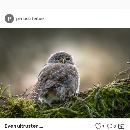
P
pimbolsterlee
Even uitrusten....
1
0