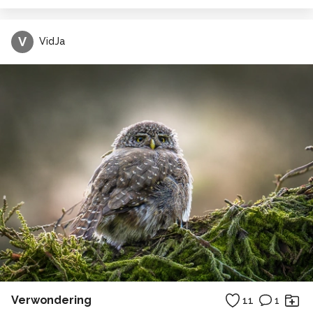
V
VidJa
Verwondering
11
1