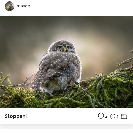
masoe
Stoppen!
2
1