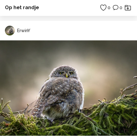
Op het randje
0
0
ErwinY