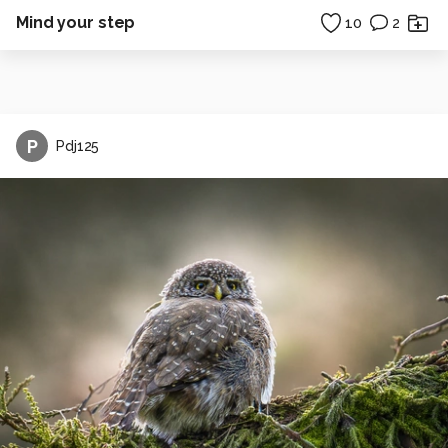
Mind your step
10
2
P
Pdj125