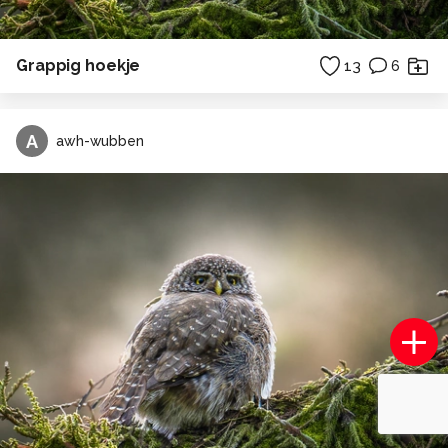
Grappig hoekje
13
6
A
awh-wubben