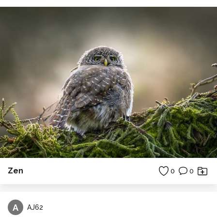
Zen
0
0
A
AJ62