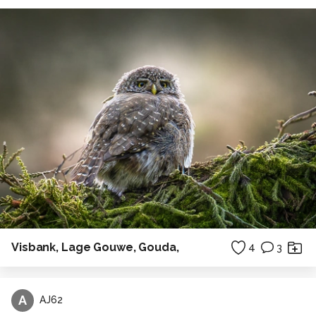
Visbank, Lage Gouwe, Gouda,
4
3
A
AJ62