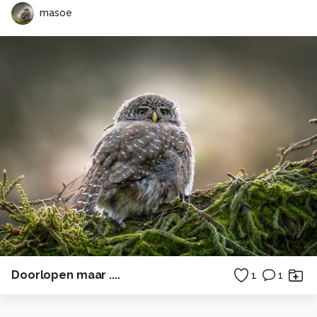
masoe
Doorlopen maar ....
1
1