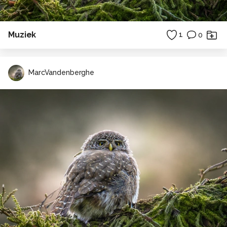
Muziek
1
0
MarcVandenberghe