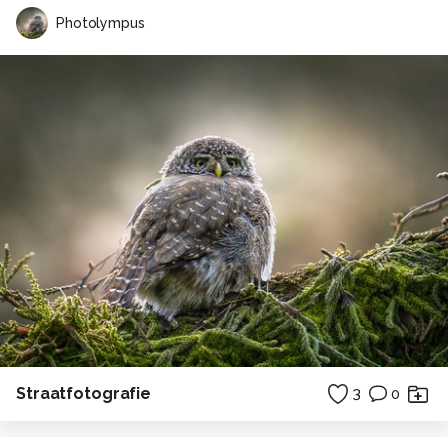
Photolympus
Straatfotografie
3
0