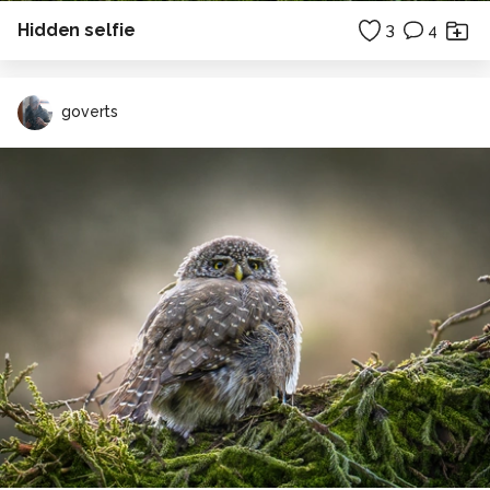
Hidden selfie
3
4
goverts