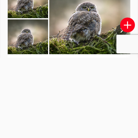
Schitterend Overijssel
door
redactiezoom
·
17 foto's
Soortgelijke foto's
RiaScheewe.