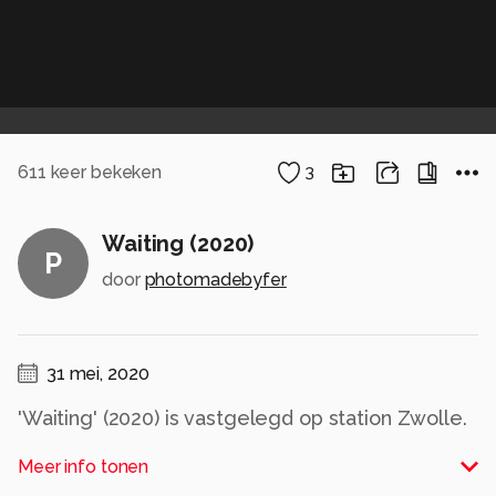
611
keer bekeken
3
Waiting (2020)
P
door
photomadebyfer
31 mei, 2020
'Waiting' (2020) is vastgelegd op station Zwolle.
Meer info tonen
Ferdi Celik is een fotograaf uit Zwolle en