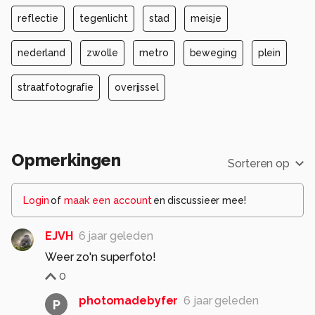
reflectie
tegenlicht
stad
meisje
nederland
zwolle
metro
beweging
plein
straatfotografie
overijssel
Opmerkingen
Sorteren op
Login
of
maak een account
en discussieer mee!
EJVH
6 jaar geleden
Weer zo'n superfoto!
0
photomadebyfer
6 jaar geleden
P