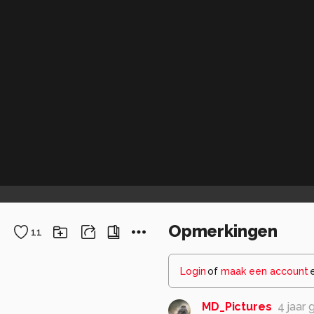
Opmerkingen
11
Login
of
maak een account
MD_Pictures
4 jaar