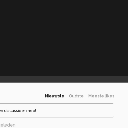
Nieuwste
Oudste
Meeste likes
en discussieer mee!
 geleden