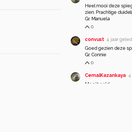
Heel mooi deze spiege
zien. Prachtige duide
Gr. Manuela
0
convust
4 jaar gele
Goed gezien deze spi
Gr. Connie
0
CemalKazankaya
4
Mooi beeld..
gr. Cemal
0
c.buitendijk53
4 jaa
prachtig effect en vee
1