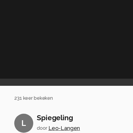
231
keer bekeken
Spiegeling
L
Leo-Langen
door