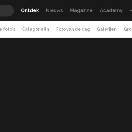
Ontdek
Nieuws
Magazine
Academy
 foto's
Categorieën
Foto van de dag
Galerijen
Gro