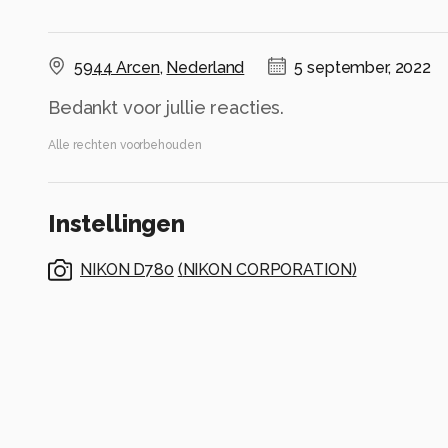
5944 Arcen
,
Nederland
5 september, 2022
Alle rechten voorbehouden
Instellingen
NIKON D780
(
NIKON CORPORATION
)
VR 24-70mm f/2.8E
ISO 100 ·
ƒ/6.3 ·
1/320s ·
50mm
Flits uit
Alle foto informatie tonen