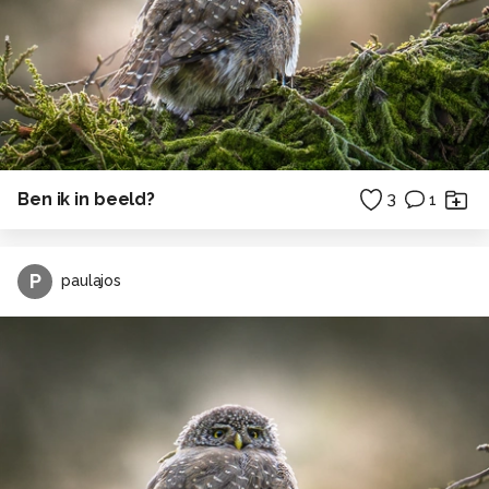
Ben ik in beeld?
3
1
P
paulajos