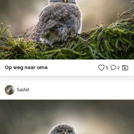
Op weg naar oma
5
2
SalAst