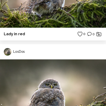
Lady in red
0
0
LosDos