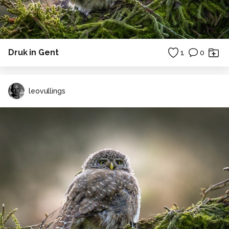
Druk in Gent
1
0
leovullings