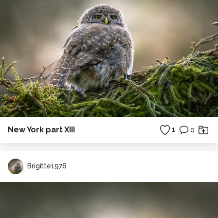
New York part XIII
1
0
Brigitte1976