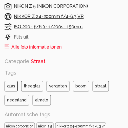
NIKON Z 5
(
NIKON CORPORATION
)
NIKKOR Z 24-200mm f/4-6.3 VR
ISO 200 ·
ƒ/6.3 ·
1/200s ·
150mm
Flits uit
Alle foto informatie tonen
Categorie
Straat
Tags
glas
theeglas
vergeten
boom
straat
nederland
almelo
Automatische tags
nikon corporation
nikon z 5
nikkor z 24-200mm f/4-6.3 vr