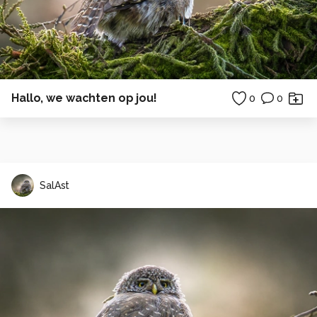
Hallo, we wachten op jou!
0
0
SalAst