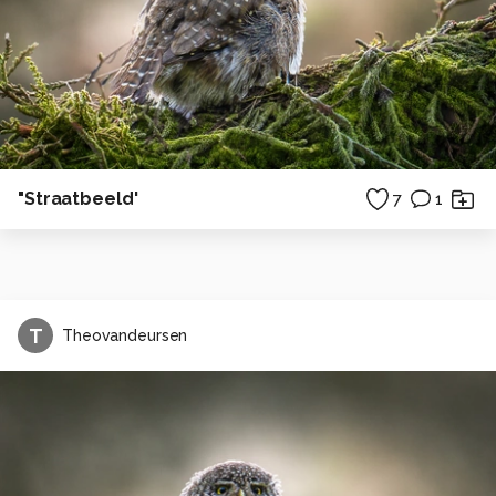
"Straatbeeld'
7
1
T
Theovandeursen