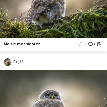
Meisje met sigaret
2
2
BirgitS