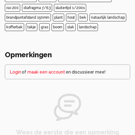
iso 200
diafragma ƒ/6.3
sluitertijd 1/200s
brandpuntafstand 150mm
plant
hout
bek
natuurlijk landschap
kofferbak
takje
gras
boom
slak
landschap
Opmerkingen
Login
of
maak een account
en discussieer mee!
Wees de eerste die een opmerking