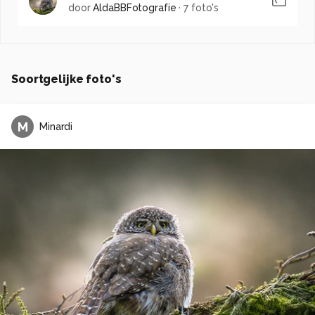
door
AldaBBFotografie
·
7 foto's
Soortgelijke foto's
M
Minardi