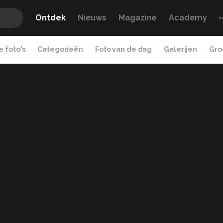
Ontdek
Nieuws
Magazine
Academy
 foto's
Categorieën
Foto van de dag
Galerijen
Gro