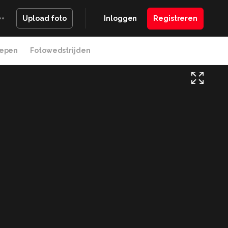
Inloggen
Registreren
Upload foto
epen
Fotowedstrijden