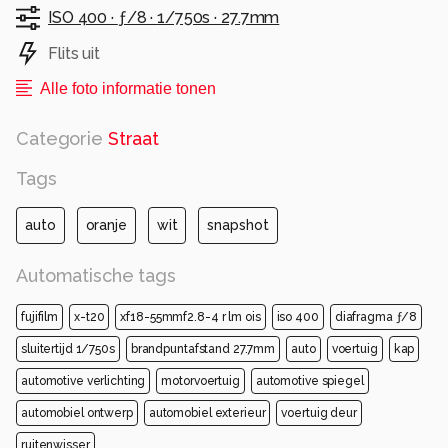
ISO 400 ·
ƒ/8 ·
1/750s ·
27.7mm
Flits uit
Alle foto informatie tonen
Categorie
Straat
Tags
auto
oranje
wit
snapshot
Automatische tags
fujifilm
x-t20
xf18-55mmf2.8-4 r lm ois
iso 400
diafragma ƒ/8
sluitertijd 1/750s
brandpuntafstand 27.7mm
auto
voertuig
kap
automotive verlichting
motorvoertuig
automotive spiegel
automobiel ontwerp
automobiel exterieur
voertuig deur
ruitenwisser