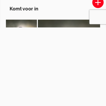
Komt voor in
Street Colour
door
MorphoLuna
·
32 foto's