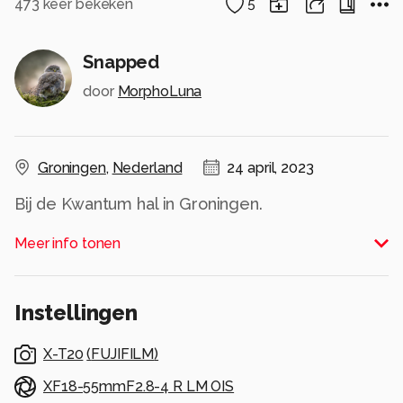
473
keer bekeken
5
Snapped
door
MorphoLuna
Groningen
,
Nederland
24 april, 2023
Bij de Kwantum hal in Groningen.
Alle rechten voorbehouden
Meer info tonen
Instellingen
X-T20
(
FUJIFILM
)
XF18-55mmF2.8-4 R LM OIS