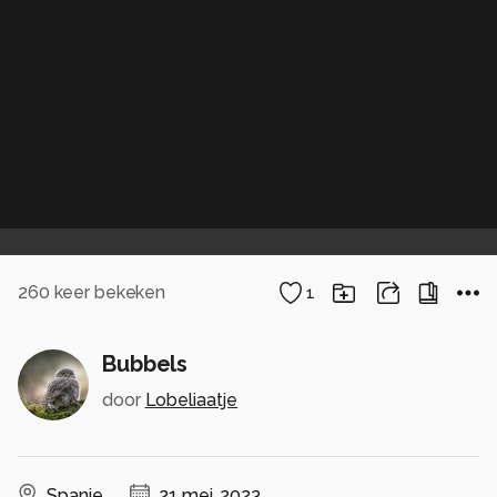
260
keer bekeken
1
Bubbels
door
Lobeliaatje
Spanje
21 mei, 2023