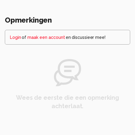
Opmerkingen
Login
of
maak een account
en discussieer mee!
Wees de eerste die een opmerking
achterlaat.