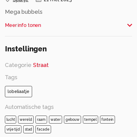
Mega bubbels
Alle rechten voorbehouden
Meer info tonen
Instellingen
Categorie
Straat
Tags
lobeliaatje
Automatische tags
lucht
wereld
raam
water
gebouw
tempel
fontein
vrije tijd
stad
facade