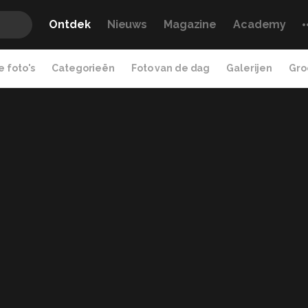
Ontdek
Nieuws
Magazine
Academy
 foto's
Categorieën
Foto van de dag
Galerijen
Gro