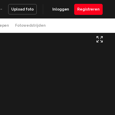
Inloggen
Registreren
Upload foto
epen
Fotowedstrijden