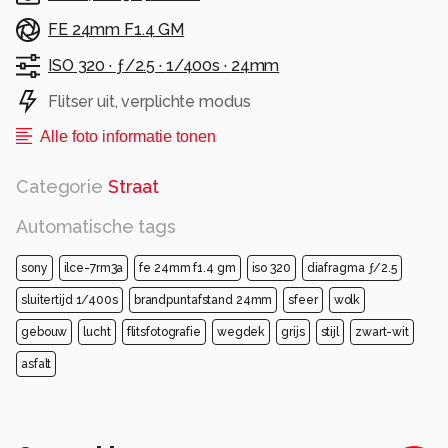
FE 24mm F1.4 GM
ISO 320 ·
ƒ/2.5 ·
1/400s ·
24mm
Flitser uit, verplichte modus
Alle foto informatie tonen
Categorie
Straat
Automatische tags
sony
ilce-7rm3a
fe 24mm f1.4 gm
iso 320
diafragma ƒ/2.5
sluitertijd 1/400s
brandpuntafstand 24mm
sfeer
wolk
gebouw
lucht
flitsfotografie
wegdek
grijs
stijl
zwart-wit
asfalt