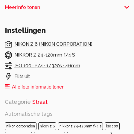
een historische stad in Beieren, Duitsland.
Meer info tonen
Alle rechten voorbehouden
Instellingen
NIKON Z 6
(
NIKON CORPORATION
)
NIKKOR Z 24-120mm f/4 S
ISO 100 ·
ƒ/4 ·
1/320s ·
46mm
Flits uit
Alle foto informatie tonen
Categorie
Straat
Automatische tags
nikon corporation
nikon z 6
nikkor z 24-120mm f/4 s
iso 100