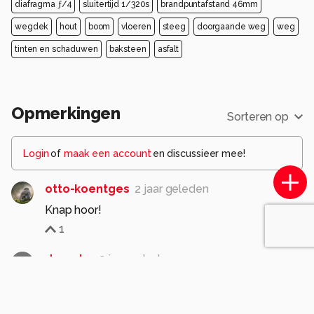
diafragma ƒ/4
sluitertijd 1/320s
brandpuntafstand 46mm
wegdek
hout
boom
vloeren
steeg
doorgaande weg
weg
tinten en schaduwen
baksteen
asfalt
Opmerkingen
Sorteren op
Login
of
maak een account
en discussieer mee!
otto-koentges
2 jaar geleden
Knap hoor!
1
dannyke
2 jaar geleden
D
Bamberg ken ik nog niet.
Wel een mooi leuk plekje zoals je ons hier laat
zien.