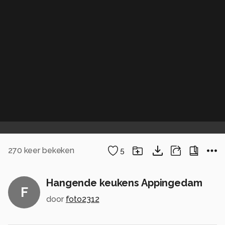
270
keer bekeken
5
Hangende keukens Appingedam
F
door
foto2312