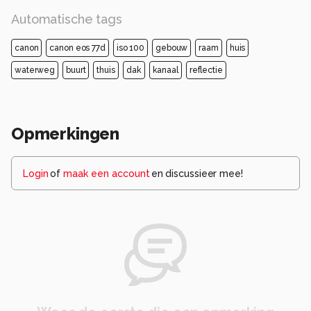
Automatische tags
canon
canon eos 77d
iso 100
gebouw
raam
huis
waterweg
buurt
thuis
dak
kanaal
reflectie
Opmerkingen
Login
of
maak een account
en discussieer mee!