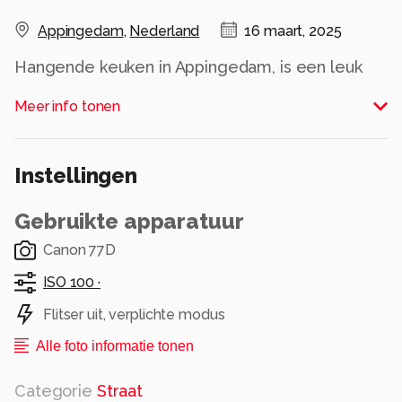
Appingedam
,
Nederland
16 maart, 2025
Hangende keuken in Appingedam, is een leuk
plaatsje om even te bezoeken
Meer info tonen
Alle rechten voorbehouden
Instellingen
Gebruikte apparatuur
Canon 77D
ISO 100 ·
Flitser uit, verplichte modus
Alle foto informatie tonen
Categorie
Straat