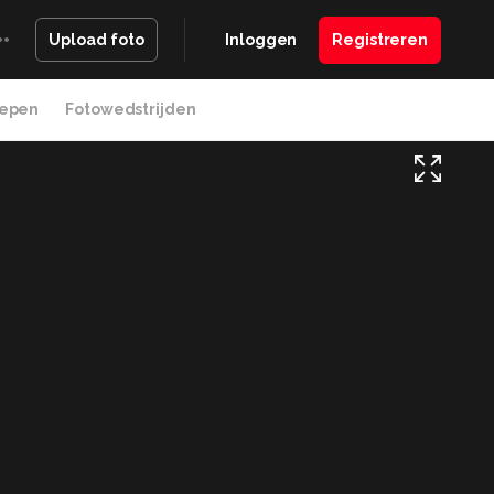
Inloggen
Registreren
Upload foto
epen
Fotowedstrijden