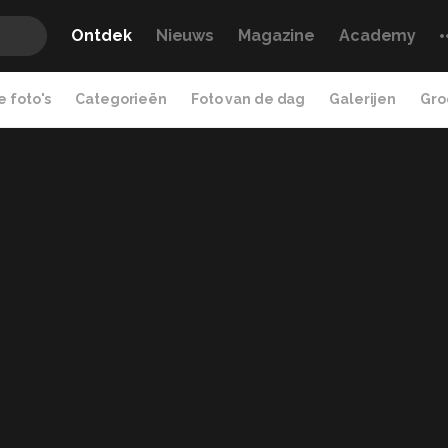
Ontdek
Nieuws
Magazine
Academy
 foto's
Categorieën
Foto van de dag
Galerijen
Gro