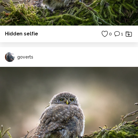
Hidden selfie
0
1
goverts