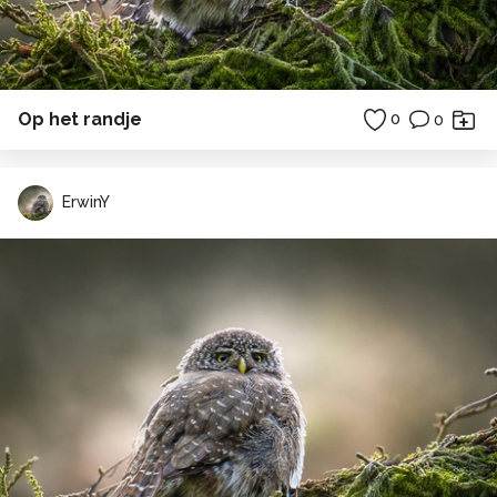
Op het randje
0
0
ErwinY