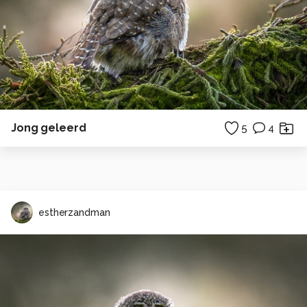
Jong geleerd
5
4
estherzandman