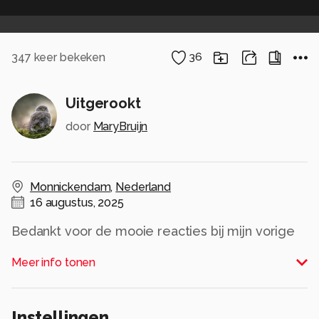
347
keer bekeken
36
Uitgerookt
door
MaryBruijn
Monnickendam
,
Nederland
16 augustus, 2025
Bedankt voor de mooie reacties bij mijn vorige
foto!
Meer info tonen
Alle rechten voorbehouden
Instellingen