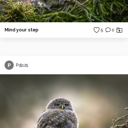
Mind your step
5
0
P
Pdj125