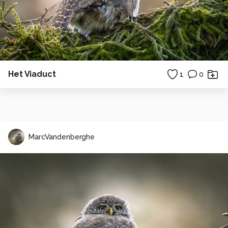
Het Viaduct
1
0
MarcVandenberghe