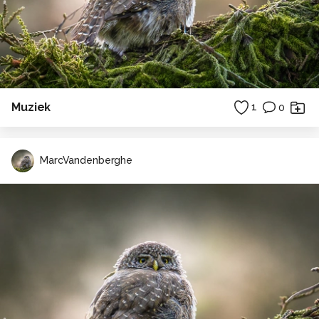
Muziek
1
0
MarcVandenberghe