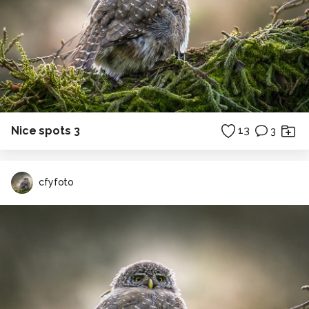
Nice spots 3
13
3
cfyfoto