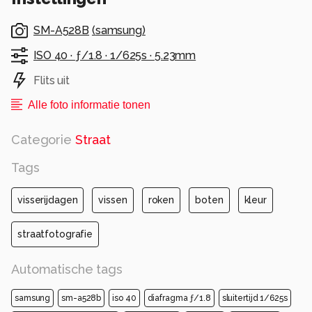
SM-A528B
(
samsung
)
ISO 40 ·
ƒ/1.8 ·
1/625s ·
5.23mm
Flits uit
Alle foto informatie tonen
Categorie
Straat
Tags
visserijdagen
vissen
roken
boten
kleur
straatfotografie
Automatische tags
samsung
sm-a528b
iso 40
diafragma ƒ/1.8
sluitertijd 1/625s