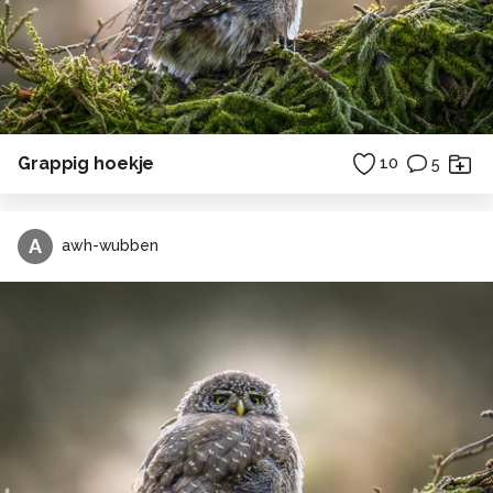
Grappig hoekje
10
5
A
awh-wubben