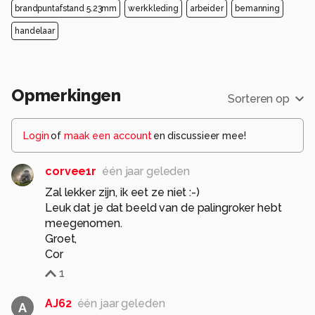
brandpuntafstand 5.23mm
werkkleding
arbeider
bemanning
handelaar
Opmerkingen
Sorteren op
Login
of
maak een account
en discussieer mee!
corvee1r
één jaar geleden
Zal lekker zijn, ik eet ze niet :-)
Leuk dat je dat beeld van de palingroker hebt
meegenomen.
Groet,
Cor
1
AJ62
één jaar geleden
A