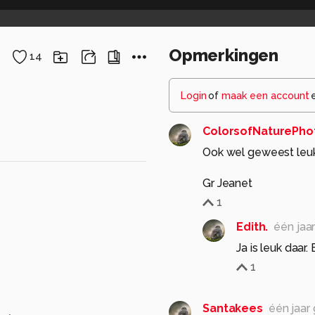
Opmerkingen
14
Login
of
maak een account
ColorsofNaturePho
Ook wel geweest leuk
Gr Jeanet
1
Edith.
één jaa
Ja is leuk daa
1
Santakees
één jaar