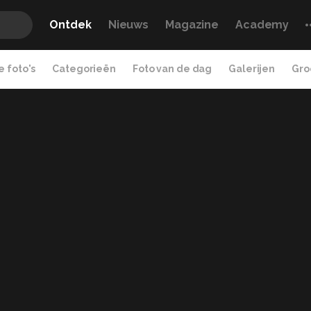
Ontdek
Nieuws
Magazine
Academy
 foto's
Categorieën
Foto van de dag
Galerijen
Gro