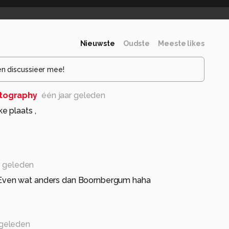
Nieuwste
Oudste
Meeste likes
en discussieer mee!
tography
één jaar geleden
e plaats ,
r geleden
r. Even wat anders dan Boornbergum haha
 geleden