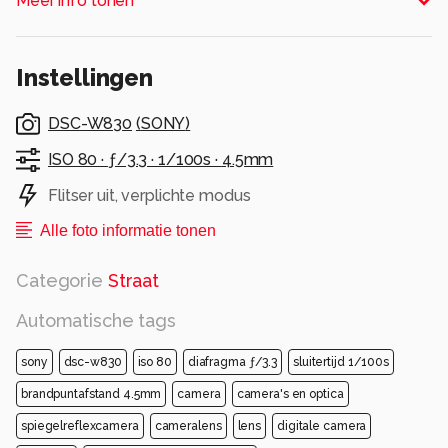
Meer info tonen
Instellingen
DSC-W830
(
SONY
)
ISO 80 ·
ƒ/3.3 ·
1/100s ·
4.5mm
Flitser uit, verplichte modus
Alle foto informatie tonen
Categorie
Straat
Automatische tags
sony
dsc-w830
iso 80
diafragma ƒ/3.3
sluitertijd 1/100s
brandpuntafstand 4.5mm
camera
camera's en optica
spiegelreflexcamera
cameralens
lens
digitale camera