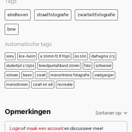
Tags
eindhoven
straatfotografie
zwartwitfotografie
bnw
Automatische tags
sony
ilce-6400
e 20mm f2.8 f050
iso 100
diafragma ƒ/5
sluitertijd 1/250s
brandpuntafstand 20mm
foto
schoeisel
schoen
been
zwart
monochrome fotografie
voetganger
monochroom
zwart en wit
recreatie
Opmerkingen
Sorteren op
Login
of
maak een account
en discussieer mee!