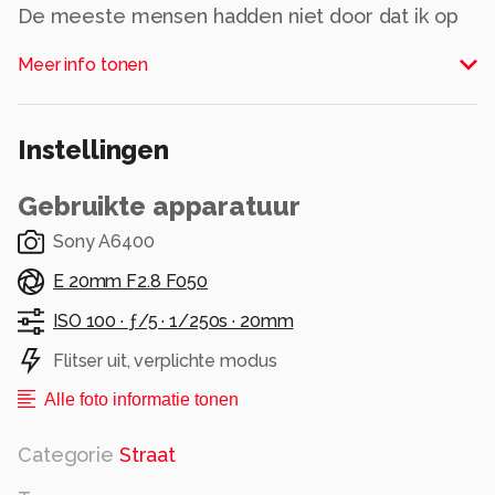
De meeste mensen hadden niet door dat ik op
de grond zat te fotograferen. Een enkeling
Meer info tonen
kwam even kijken. En deze jongens zagen de
humor van het fotograferen wel in.
Alle rechten voorbehouden
Instellingen
Gebruikte apparatuur
Sony A6400
E 20mm F2.8 F050
ISO 100 ·
ƒ/5 ·
1/250s ·
20mm
Flitser uit, verplichte modus
Alle foto informatie tonen
Categorie
Straat