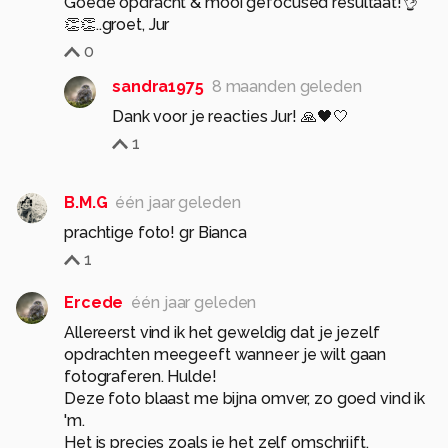
Goede opdracht & mooi gefocused resultaat!👌
👏👏..groet, Jur
0
sandra1975
8 maanden geleden
Dank voor je reacties Jur! 🙏🖤🤍
1
B.M.G
één jaar geleden
1
Ercede
één jaar geleden
Allereerst vind ik het geweldig dat je jezelf
opdrachten meegeeft wanneer je wilt gaan
fotograferen. Hulde!
Deze foto blaast me bijna omver, zo goed vind ik
'm.
Het is precies zoals je het zelf omschrijft.