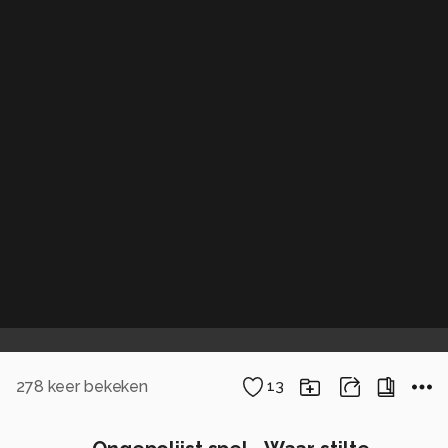
278
keer bekeken
13