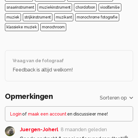
snaarinstrument
muziekinstrument
chordofoon
vioolfamilie
muziek
strijkinstrument
muzikant
monochrome fotografie
klassieke muziek
monochroom
Vraag van de fotograaf
Feedback is altijd welkom!
Opmerkingen
Sorteren op
Login
of
maak een account
en discussieer mee!
Juergen-Joherl
8 maanden geleden