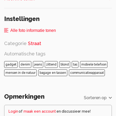
interesse, zijn fototoestelletje was veel
belangrijker.........................😂🤣
ik denk dat ie het niet eens dóór had......................😚
Instellingen
😛
Alle rechten voorbehouden
Alle foto informatie tonen
Categorie
Straat
Automatische tags
gadget
denim
jeans
zittend
blond
tas
mobiele telefoon
mensen in de natuur
bagage en tassen
communicatieapparaat
Opmerkingen
Sorteren op
Login
of
maak een account
en discussieer mee!