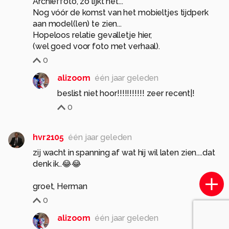
Archieffoto, zo lijkt het...
Nog vóór de komst van het mobieltjes tijdperk
aan model(len) te zien...
Hopeloos relatie gevalletje hier,
(wel goed voor foto met verhaal).
0
alizoom
één jaar geleden
beslist niet hoor!!!!!!!!!!! zeer recent|!
0
hvr2105
één jaar geleden
zij wacht in spanning af wat hij wil laten zien....dat
denk ik..😂😂
groet, Herman
0
alizoom
één jaar geleden