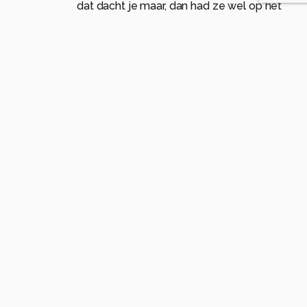
dat dacht je maar, dan had ze wel op het
schermpje zitten loeren...😂🤣
0
Meer opmerkingen tonen
Komt voor in