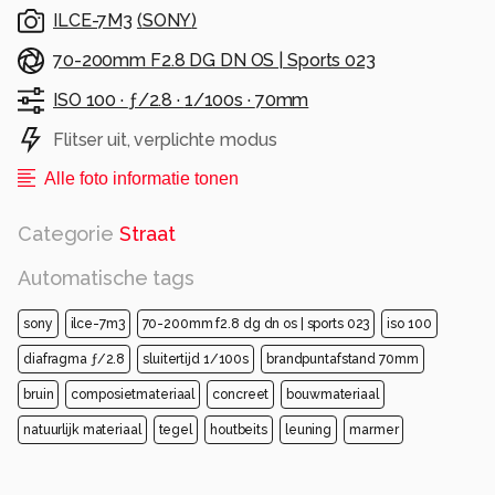
ILCE-7M3
(
SONY
)
70-200mm F2.8 DG DN OS | Sports 023
ISO 100 ·
ƒ/2.8 ·
1/100s ·
70mm
Flitser uit, verplichte modus
Alle foto informatie tonen
Categorie
Straat
Automatische tags
sony
ilce-7m3
70-200mm f2.8 dg dn os | sports 023
iso 100
diafragma ƒ/2.8
sluitertijd 1/100s
brandpuntafstand 70mm
bruin
composietmateriaal
concreet
bouwmateriaal
natuurlijk materiaal
tegel
houtbeits
leuning
marmer