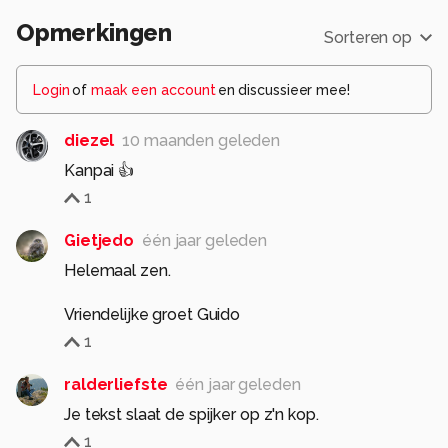
Opmerkingen
Sorteren op
Login
of
maak een account
en discussieer mee!
diezel
10 maanden geleden
Kanpai 👍
1
Gietjedo
één jaar geleden
Helemaal zen.
Vriendelijke groet Guido
1
ralderliefste
één jaar geleden
Je tekst slaat de spijker op z'n kop.
1