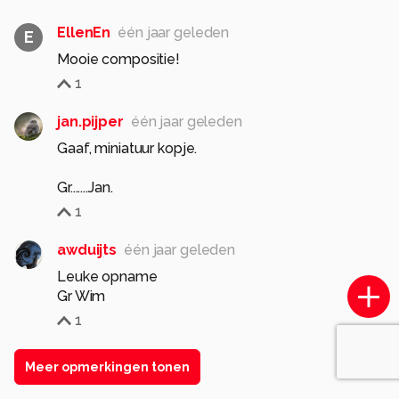
EllenEn
één jaar geleden
E
Mooie compositie!
1
jan.pijper
één jaar geleden
Gaaf, miniatuur kopje.
Gr.......Jan.
1
awduijts
één jaar geleden
Leuke opname
Gr Wim
1
Meer opmerkingen tonen