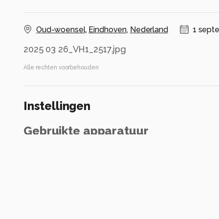
Oud-woensel
,
Eindhoven
,
Nederland
1 sept
2025 03 26_VH1_2517.jpg
Alle rechten voorbehouden
Instellingen
Gebruikte apparatuur
Nikon AF-S Nikkor 70-200 2.8 G 2
Nikon Z5
VR 70-200mm f/2.8G
ISO 800 ·
ƒ/5.6 ·
1/320s ·
80mm
Flits uit