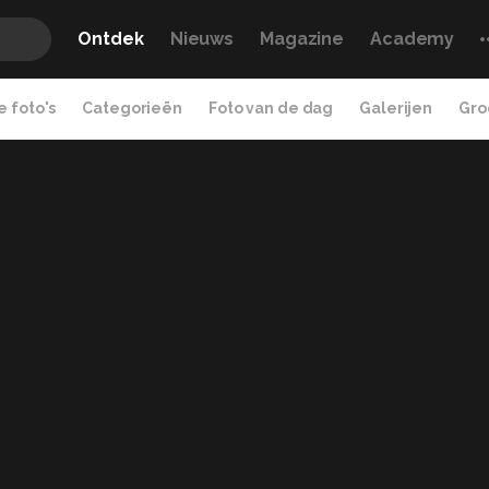
Ontdek
Nieuws
Magazine
Academy
 foto's
Categorieën
Foto van de dag
Galerijen
Gro