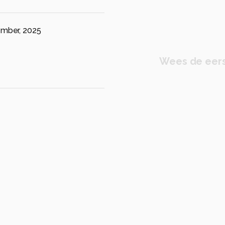
ember, 2025
Wees de eers