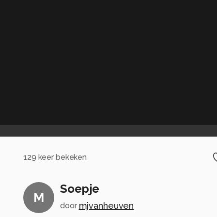
129
keer bekeken
Soepje
M
mjvanheuven
door