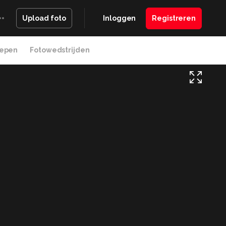
Inloggen
Registreren
Upload foto
epen
Fotowedstrijden