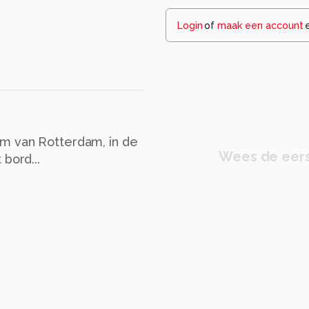
Login
of
maak een account
m van Rotterdam, in de
Wees de eers
bord...