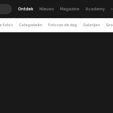
Ontdek
Nieuws
Magazine
Academy
 foto's
Categorieën
Foto van de dag
Galerijen
Gro