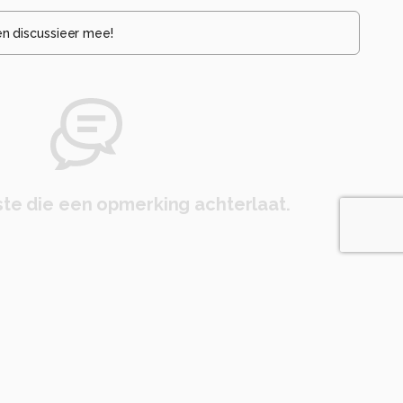
en discussieer mee!
te die een opmerking achterlaat.