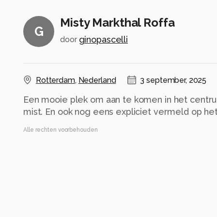
Misty Markthal Roffa
G
ginopascelli
door
Rotterdam
,
Nederland
3 september, 2025
Een mooie plek om aan te komen in het centru
mist. En ook nog eens expliciet vermeld op het 
Alle rechten voorbehouden
Instellingen
NIKON D800
(
NIKON CORPORATION
)
TAMRON SP 24-70mm F2.8 Di VC USD A007N