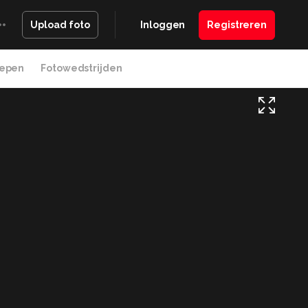
Inloggen
Registreren
Upload foto
epen
Fotowedstrijden