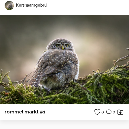
Kersnaamgebrui
rommel markt #1
0
0