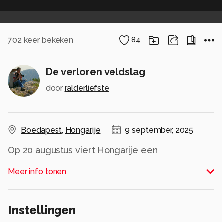
702
keer bekeken
84
De verloren veldslag
door
ralderliefste
Boedapest
,
Hongarije
9 september, 2025
Op 20 augustus viert Hongarije een
eeuwenoude veldslag, dat zij hadden verloren.
Meer info tonen
Zelf ken ik geen land die dit doet, dit terzijde.
Mijn toenmalige vriendin en ik vertoefden onze
Instellingen
dagen in een appartement, met dit uitzicht . Zo'n