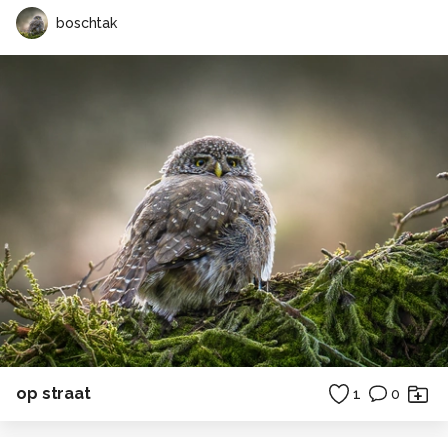
boschtak
op straat
1
0