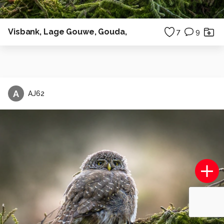
Visbank, Lage Gouwe, Gouda,
7
9
A
AJ62