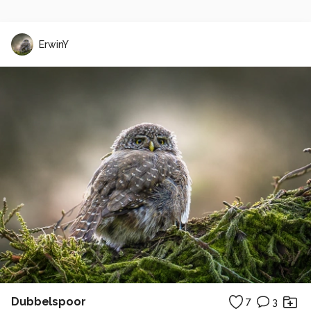
ErwinY
Dubbelspoor
7
3