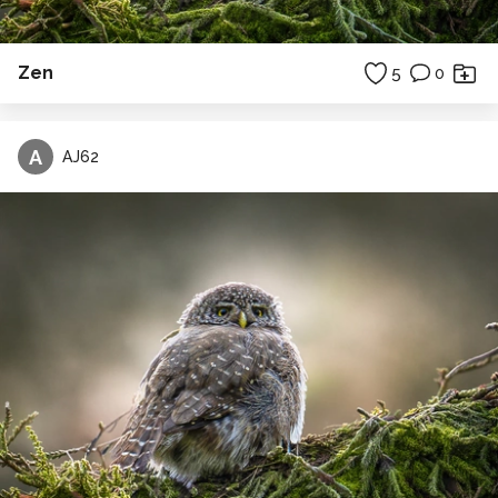
Zen
5
0
A
AJ62