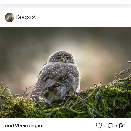
Keespoot
oud Vlaardingen
1
0