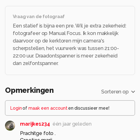
promoot ik een bekende keten ;-).
Alle rechten voorbehouden
Vraag van de fotograaf
Een statief is bijna een pre. Wil je extra zekerheid:
fotografeer op Manual Focus. Ik kon makkelijk
daarvoor op de kerktoren mijn camera's
scherpstellen, het vuurwerk was tussen 21:00-
22:00 uur. Draadontspanner is meer zekerheid
dan zelfontspanner.
Opmerkingen
Sorteren op
Login
of
maak een account
en discussieer mee!
marijke1234
één jaar geleden
Prachitge foto .