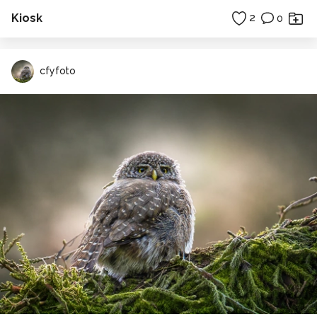
Kiosk
2
0
cfyfoto