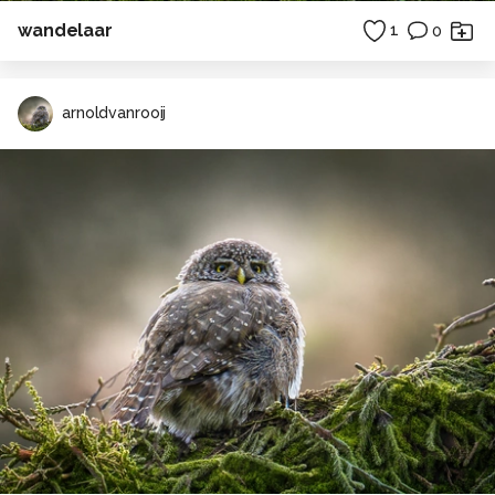
wandelaar
1
0
arnoldvanrooij