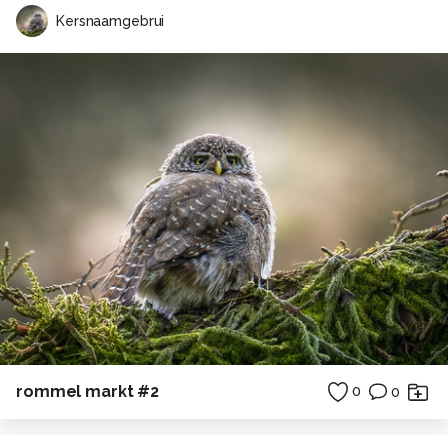
Kersnaamgebrui
rommel markt #2
0
0