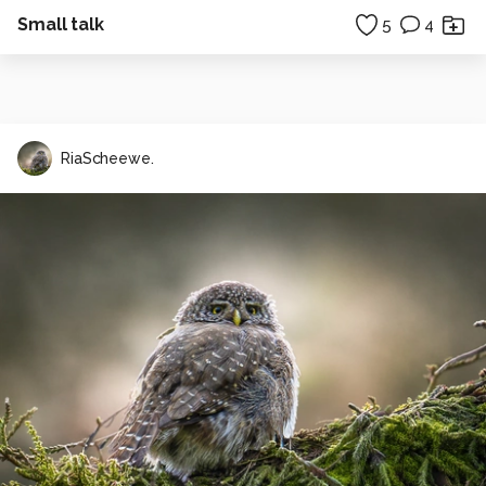
Small talk
5
4
RiaScheewe.