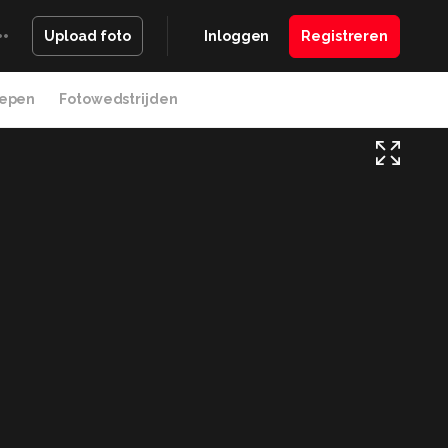
Inloggen
Registreren
Upload foto
epen
Fotowedstrijden