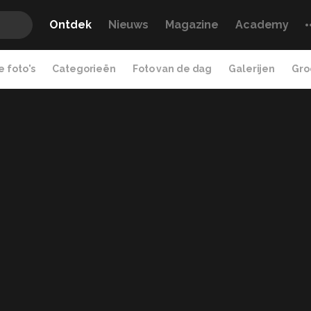
Ontdek
Nieuws
Magazine
Academy
 foto's
Categorieën
Foto van de dag
Galerijen
Gro